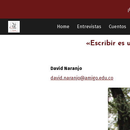
¡
Sk
Home
Entrevistas
Cuentos
«Escribir es 
David Naranjo
david.naranjo
@
amigo.edu.co