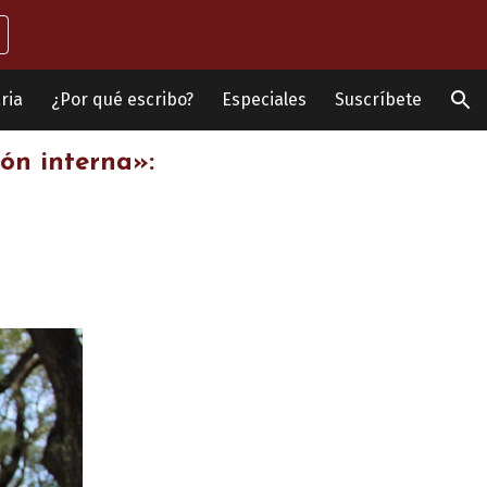
ion
ria
¿Por qué escribo?
Especiales
Suscríbete
ión interna»: 