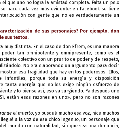
el que uno no logra la amistad completa. Falta un pelo 
s se hace cada vez más evidente: en Facebook se tiene 
interlocución con gente que no es verdaderamente un 
aracterización de sus personajes? Por ejemplo, don 
e sus textos.
 muy distinta. En el caso de don Efrem, es una manera 
 poder tan omnipotente y omnipresente, como es el 
nsciente colectivo con un prurito de poder y de respeto, 
ulizándolo. No era elaborando un argumento para decir 
ostrar esa fragilidad que hay en los poderosos. Ellos, 
 infantiles, porque toda su energía y disposición 
re tanta energía que no les exige ningún esfuerzo de 
ente y lo piense así, eso va surgiendo. Ya después uno 
«Sí, están esas razones en uno», pero no son razones 
rande el muerto
, yo busqué mucho esa voz, hice muchos 
 llegué a la voz de ese chico ingenuo, un personaje que 
del mundo con naturalidad, sin que sea una denuncia, 