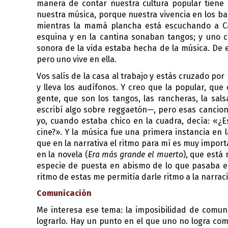
manera de contar nuestra cultura popular tiene q
nuestra música, porque nuestra vivencia en los bar
mientras la mamá plancha está escuchando a Cami
esquina y en la cantina sonaban tangos; y uno c
sonora de la vida estaba hecha de la música. De e
pero uno vive en ella.
Vos salís de la casa al trabajo y estás cruzado po
y lleva los audífonos. Y creo que la popular, que 
gente, que son los tangos, las rancheras, la sa
escribí algo sobre reggaetón—, pero esas cancio
yo, cuando estaba chico en la cuadra, decía: «¿E
cine?». Y la música fue una primera instancia en 
que en la narrativa el ritmo para mí es muy import
en la novela (
Era más grande el muerto
),
 que está 
especie de puesta en abismo de lo que pasaba en l
ritmo de estas me permitía darle ritmo a la narrac
Comunicación
Me interesa ese tema: la imposibilidad de comun
lograrlo. Hay un punto en el que uno no logra com