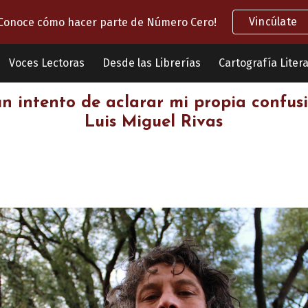
Vincúlate
Conoce cómo hacer parte de Número Cero!
ip to main content
Skip to navigat
Voces Lectoras
Desde las Librerías
Cartografía Litera
un intento de aclarar mi propia confus
Luis Miguel Rivas