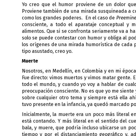
Yo creo que el humor proviene de un dolor que
Proviene también de una mirada susquineada a co
como los grandes poderes.  En el caso de 
Preemine
consciente, a todo el aparataje conceptual y m
alimentos. Que si se confronta seriamente va a h
solo se puede contestar con humor y obliga al pode
los orígenes de una mirada humorística de cada 
tipo asustado, creo yo. 
Muerte
Nosotros, en Medellín, en Colombia y en mi época,
Fue directo: vimos muertos y vimos matar gente. E
todo el mundo, y cuando yo voy a hablar de cualq
preocupación consciente. No es que yo me siente y 
sobre cualquier otro tema y siempre está ella ahí
tuvo presente en la infancia, ya quedó marcado po
Inicialmente, la muerte era un poco más literal e
está contando. Y más literal en el sentido del cue
bala, y muere, que podría incluso ubicarse un poc
tiempo y por el distanciamiento geográfico y, a