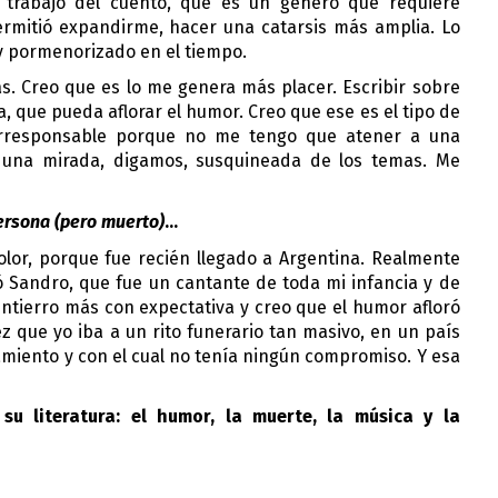
 trabajo del cuento, que es un género que requiere 
ermitió expandirme, hacer una catarsis más amplia. Lo 
y pormenorizado en el tiempo.
. Creo que es lo me genera más placer. Escribir sobre 
, que pueda aflorar el humor. Creo que ese es el tipo de 
irresponsable porque no me tengo que atener a una 
 una mirada, digamos, susquineada de los temas. Me 
ersona (pero muerto)
…
lor, porque fue recién llegado a Argentina. Realmente 
 Sandro, que fue un cantante de toda mi infancia y de 
 entierro más con expectativa y creo que el humor afloró 
 que yo iba a un rito funerario tan masivo, en un país 
iento y con el cual no tenía ningún compromiso. Y esa 
u literatura: el humor, la muerte, la música y la 