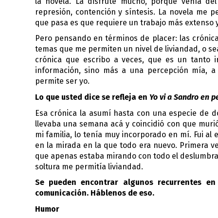
la novela. La disfruté mucho, porque venía del
represión, contención y síntesis. La novela me p
que pasa es que requiere un trabajo más extenso 
Pero pensando en términos de placer: las crónicas
temas que me permiten un nivel de liviandad, o sea
crónica que escribo a veces, que es un tanto 
información, sino más a una percepción mía, a
permite ser yo.   
Lo que usted dice se refleja en 
Yo vi a Sandro en p
Esa crónica la asumí hasta con una especie de do
llevaba una semana acá y coincidió con que murió
mi familia, lo tenía muy incorporado en mí. Fui al
en la mirada en la que todo era nuevo. Primera vez
que apenas estaba mirando con todo el deslumbram
soltura me permitía liviandad.
Se pueden encontrar algunos recurrentes en s
comunicación. Háblenos de eso.
Humor