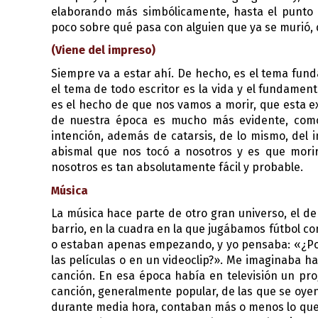
elaborando más simbólicamente, hasta el punto
poco sobre qué pasa con alguien que ya se murió, 
(Viene del impreso)
Siempre va a estar ahí. De hecho, es el tema funda
el tema de todo escritor es la vida y el fundamento
es el hecho de que nos vamos a morir, que esta exi
de nuestra época es mucho más evidente, como
intención, además de catarsis, de lo mismo, del i
abismal que nos tocó a nosotros y es que morir
nosotros es tan absolutamente fácil y probable. 
Música
La música hace parte de otro gran universo, el de
barrio, en la cuadra en la que jugábamos fútbol con
o estaban apenas empezando, y yo pensaba: «¿Por
las películas o en un videoclip?». Me imaginaba h
canción. En esa época había en televisión un pr
canción, generalmente popular, de las que se oyen 
durante media hora, contaban más o menos lo que r