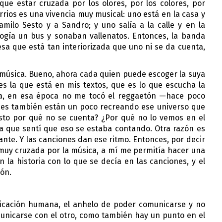
ue estar cruzada por los olores, por los colores, por 
rios es una vivencia muy musical: uno está en la casa y 
lo Sesto y a Sandro; y uno salía a la calle y en la 
ogía un bus y sonaban vallenatos. Entonces, la banda 
sa que está tan interiorizada que uno ni se da cuenta, 
r música. Bueno, ahora cada quien puede escoger la suya 
es la que está en mis textos, que es lo que escucha la 
lsa, en esa época no me tocó el reggaetón —hace poco 
nes también están un poco recreando ese universo que 
sto por qué no se cuenta? ¿Por qué no lo vemos en el 
la que sentí que eso se estaba contando. Otra razón es 
ante. Y las canciones dan ese ritmo. Entonces, por decir 
muy cruzada por la música, a mí me permitía hacer una 
a historia con lo que se decía en las canciones, y el 
ión.
icación humana, el anhelo de poder comunicarse y no 
unicarse con el otro, como también hay un punto en el 