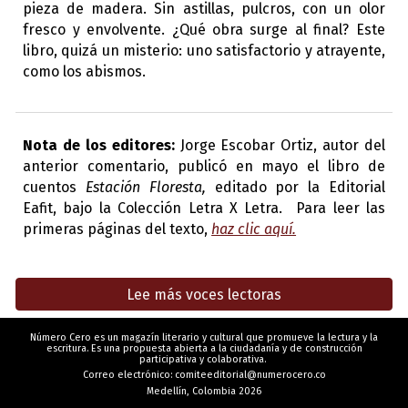
pieza de madera. Sin astillas, pulcros, con un olor
fresco y envolvente. ¿Qué obra surge al final? Este
libro, quizá un misterio: uno satisfactorio y atrayente,
como los abismos.
Nota de los editores:
Jorge Escobar Ortiz,
autor del
anterior comentario, publicó en mayo el libro de
cuentos
Estación Floresta,
editado por la Editorial
Eafit, bajo la Colección Letra X Letra. Para leer las
primeras páginas del texto,
haz clic aquí.
Lee más voces lectoras
Número Cero es un magazín literario y cultural que promueve la lectura y la
escritura. Es una propuesta abierta a la ciudadanía y de construcción
participativa y colaborativa.
Correo electrónico: comiteeditorial@numerocero.co
Medellín, Colombia 2026