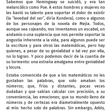
Sabemos que Hemingway se suicidó, y era tan 
melancólico como Poe. A estos hombres y mujeres no 
les bastó su talento para soportar el dolor de existir 
(la “levedad del ser”, diría Kundera), como a algunos 
de los personajes de la novela de Mejía. Todos, 
aunque sea cojeando, nos inventamos un escabel, un 
andamio o una suplencia que nos permite soportar la 
angustia inherente a la vida, para algunos puede ser 
la escritura y para otros las matemáticas, pero hay 
quienes, a pesar de su genialidad o tal vez por ella, 
no lo logran. Y poco podemos decir de la cuantía de 
su tormento: una extraña amalgama entre genialidad 
y locura. 
Estaba convencida de que a los matemáticos no les 
gustaban las palabras, que solo amaban los 
números; que, fríos y distantes, pocas veces 
dudaban y que sabían calcular con precisión, a su 
conveniencia, las emociones; que su mundo lleno de 
números y de certezas era diametralmente opuesto 
al mío: hecho solo de palabras. Sin embargo, 
Adiós, 