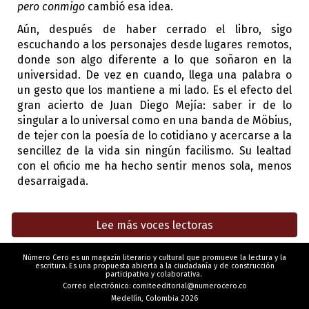
pero conmigo
 cambió esa idea. 
Aún, después de haber cerrado el libro, sigo 
escuchando a los personajes desde lugares remotos, 
donde son algo diferente a lo que soñaron en la 
universidad. De vez en cuando, llega una palabra o 
un gesto que los mantiene a mi lado. Es el efecto del 
gran acierto de Juan Diego Mejía: saber ir de lo 
singular a lo universal como en una banda de Möbius, 
de tejer con la poesía de lo cotidiano y acercarse a la 
sencillez de la vida sin ningún facilismo. Su lealtad 
con el oficio me ha hecho sentir menos sola, menos 
desarraigada.
Lee más voces lectoras
Número Cero es un magazín literario y cultural que promueve la lectura y la
escritura. Es una propuesta abierta a la ciudadanía y de construcción
participativa y colaborativa.
Correo electrónico: comiteeditorial@numerocero.co
Medellín, Colombia 2026