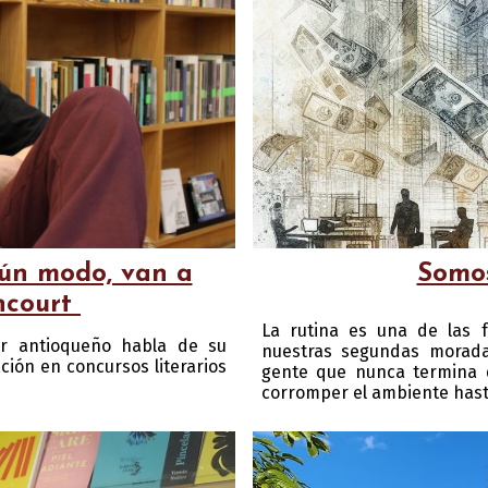
Somos
gún modo, van a
ncourt
La rutina es una de las f
or antioqueño habla de su
nuestras segundas morada
ción en concursos literarios
gente que nunca termina 
corromper el ambiente has