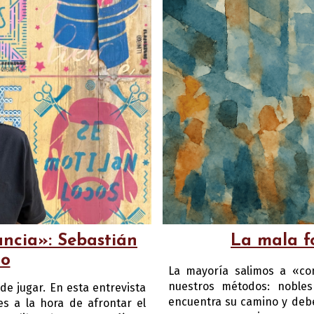
La mala f
ancia»: Sebastián
ro
La mayoría salimos a «co
nuestros métodos: noble
de jugar. En esta entrevista
encuentra su camino y debe
s a la hora de afrontar el