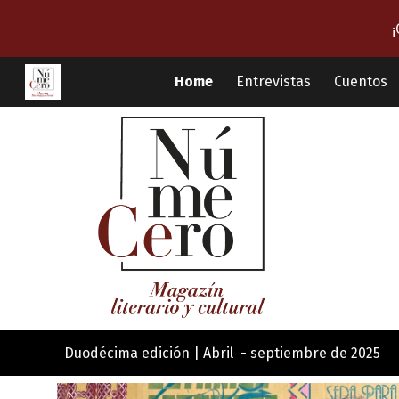
¡
Sk
Home
Entrevistas
Cuentos
Duodécima
edición |
Abril - septiembre de
202
5