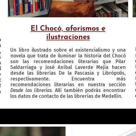
El Chocó, aforismos e
ilustraciones
o
n
Un libro ilustrado sobre el existencialismo y una
,
novela que trata de iluminar la historia del Chocó
s
son las recomendaciones literarias que Pilar
a
Saldarriaga y José Aníbal Laverde Mejía hacen
l
desde las librerías De la Pascasia y Librópolis,
e
respectivamente. Encuentra más
t
recomendaciones literarias en nuestra sección
l
Desde las librerías.
Allí también podrás encontrar
m
los datos de contacto de las librerías de Medellín.