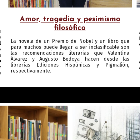
Amor, tragedia y pesimismo
filosófico
s
e
La novela de un Premio de Nobel y un libro que
l
para muchos puede llegar a ser inclasificable son
s
las recomendaciones literarias que Valentina
a
Álvarez y Augusto Bedoya hacen
desde las
ó
librerías Ediciones Hispánicas y Pigmalión,
e
respectivamente.
a