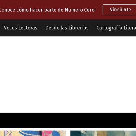
Vincúlate
Conoce cómo hacer parte de Número Cero!
ip to main content
Skip to navigat
Voces Lectoras
Desde las Librerías
Cartografía Litera